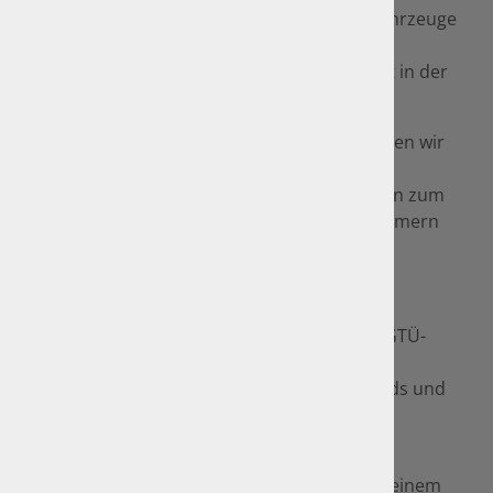
gepflegte, im Originalzustand befindliche, Fahrzeuge
haben einen angesehenen Stellenwert in der
Gegenwart und finden hohe Aufmerksamkeit in der
Öffentlichkeit.
Als zugelassene GTÜ-Oldtimerexperten können wir
aufgrund unserer Qualifikation und der zur
Verfügung stehenden Datenquellen Aussagen zum
Zustand und dem Wert von Old- und Youngtimern
treffen.
Das überregional flächendeckende Netz an GTÜ-
Oldtimerexperten bietet Old- und
Youngtimerfreunden hohe Qualitätsstandards und
rundum kompetente Leistungen.
Die GTÜ ist eine neutrale und unabhängige
Sachverständigenorganisation. Sie steht in keinem