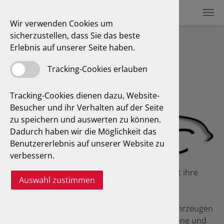
Wir verwenden Cookies um
sicherzustellen, dass Sie das beste
GTÜ Classic-Partner
Erlebnis auf unserer Seite haben.
Tracking-Cookies erlauben
Tracking-Cookies dienen dazu, Website-
Besucher und ihr Verhalten auf der Seite
zu speichern und auswerten zu können.
Dadurch haben wir die Möglichkeit das
Benutzererlebnis auf unserer Website zu
verbessern.
Old- und Youngtimer spiegeln die Trends
vergangener Zeiten wider. Dabei hat jede Zeit ihre
Auswahl zustimmen
Farben und Formen und die Fortschritte der
technischen Errungenschaften in der
Fahrzeugtechnik werden mit historischen Fahrzeugen
besonders deutlich und sichtbar. Gut erhaltene und