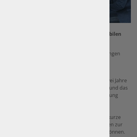
Foto: Kröner/GTÜ
Gasprüfung an Wohnwagen und Wohnmobilen
(nach G 607/EN 1949)
In unserem Ingenieurbüro werden Gasprüfungen
nach G 607/EN 1949 an Wohnmobilen und
Wohnanhängern durchgeführt.
Bitte beachten Sie: Die Gasprüfung ist alle zwei Jahre
zu wiederholen. Die Plakette gibt den Monat und das
Kalenderjahr an, in dem die nächste Gasprüfung
durchgeführt werden muss.
Wir bitten daher bei fälliger Gasprüfung um kurze
Anmeldung, um die notwendige Gerätschaften zur
Durchführung der Prüfung bereitstellen zu können.