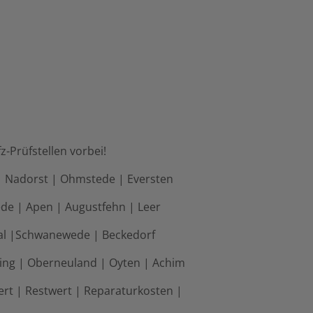
-Prüfstellen vorbei!
| Nadorst | Ohmstede | Eversten
ede | Apen | Augustfehn | Leer
al |Schwanewede | Beckedorf
ling | Oberneuland | Oyten | Achim
rt | Restwert | Reparaturkosten |