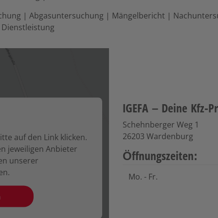
chung | Abgasuntersuchung | Mängelbericht | Nachunter
 Dienstleistung
IGEFA – Deine Kfz-P
Schehnberger Weg 1
26203 Wardenburg
tte auf den Link klicken.
n jeweiligen Anbieter
Öffnungszeiten:
en unserer
en.
Mo. - Fr.
n