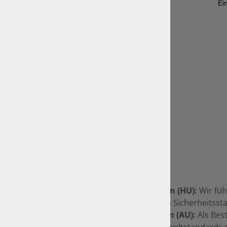
Unsere Leistungen:
Amtliche Tätigkeiten:
Hauptuntersuchungen (HU):
Wir füh
Fahrzeug den aktuellen Sicherheitsst
Abgasuntersuchungen (AU):
Als Bes
die Einhaltung der Umweltstandards s