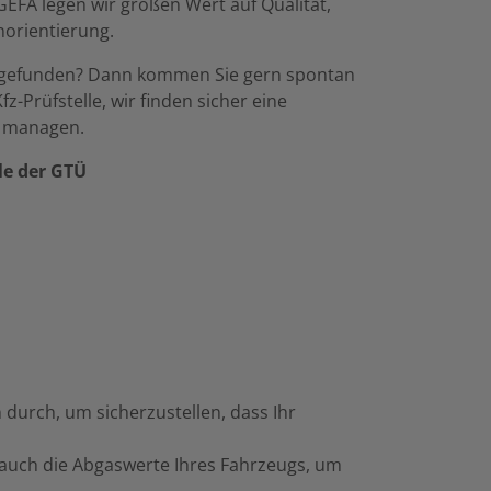
GEFA legen wir großen Wert auf Qualität,
norientierung.
 gefunden? Dann kommen Sie gern spontan
z-Prüfstelle, wir finden sicher eine
u managen.
lle der GTÜ
durch, um sicherzustellen, dass Ihr
 auch die Abgaswerte Ihres Fahrzeugs, um