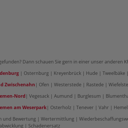
 gefunden? Dann schauen Sie gern in einer unser anderen Kfz
Oldenburg
| Osternburg | Kreyenbrück | Hude | Tweelbäke 
 Bad Zwischenahn
| Ofen | Westerstede | Rastede | Wiefelst
Bremen-Nord
| Vegesack | Aumund | Burglesum | Blumenth
 Bremen am Weserpark
| Osterholz | Tenever | Vahr | Heme
n und Bewertung | Wertermittlung | Wiederbeschaffungswe
nabwicklung | Schadenersatz