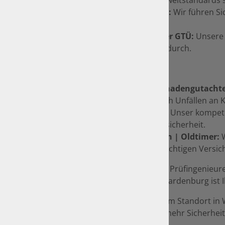
Sicherheitsprüfungen:
Wir führen Si
gewährleisten.
Technischer Dienst der GTÜ:
Unsere 
Vollgutachten, etc. für durch.
Nichtamtliche Tätigkeiten:
Unfallgutachten | Schadengutacht
Schadengutachten nach Unfällen an Kf
Technische Beratung:
Unser kompeten
Fahrzeugtechnik und -sicherheit.
Fahrzeugbewertungen | Oldtimer:
W
die Einschätzung des richtigen Versic
Unser Team aus erfahrenen Prüfingenieure
Die Kfz-Prüfstelle IGEFA in Wardenburg ist
Besuchen Sie uns an unserem Standort in W
Gemeinsam sorgen wir für mehr Sicherheit