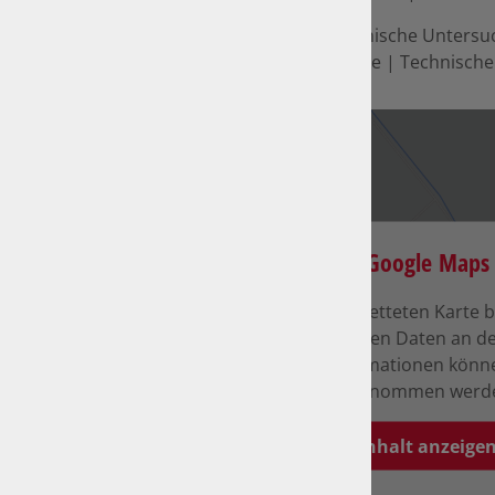
Hauptuntersuchung | Technische Untersu
| Prüfbericht | Schnellservice | Technische
Zum Aktivieren der eingebetteten Karte bi
Durch das Aktivieren werden Daten an de
übermittelt. Weitere Informationen könn
Datenschutzerklärung entnommen werd
Inhalt anzeige