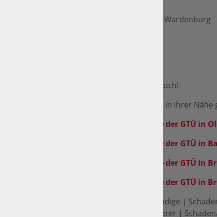
Kontakt:
Deine Kfz-Prüfstelle IGEFA in Wardenburg
Schehnberger Weg 1
26203 Wardenburg
Tel.:0441 480630-30
E-Mail: info@igefa-ol.de
Wir freuen uns auf Ihren Besuch!
Nicht den richtigen Standort in Ihrer Nähe
IGEFA - Deine Kfz-Prüfstelle der GTÜ in 
IGEFA - Deine Kfz-Prüfstelle der GTÜ in
IGEFA - Deine Kfz-Prüfstelle der GTÜ in 
IGEFA - Deine Kfz-Prüfstelle der GTÜ in
Unfallschaden | Sachverständige | Schade
Haftpflichschaden | Versicherer | Schade