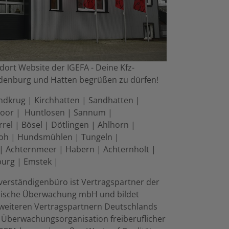
dort Website der IGEFA - Deine Kfz-
rdenburg und Hatten begrüßen zu dürfen!
dkrug | Kirchhatten | Sandhatten |
moor | Huntlosen | Sannum |
rrel | Bösel | Dötlingen | Ahlhorn |
oh | Hundsmühlen | Tungeln |
| Achternmeer | Habern | Achternholt |
burg | Emstek |
verständigenbüro ist Vertragspartner der
hnische Überwachung mbH und bildet
weiteren Vertragspartnern Deutschlands
 Überwachungsorganisation freiberuflicher